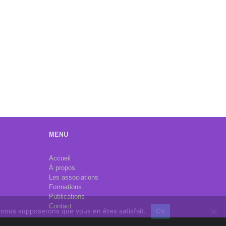
MENU
Accueil
À propos
Les associations
Formations
Publications
Contact
e, nous supposerons que vous en êtes satisfait.
Ok