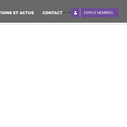
TIONS ET ACTUS
CONTACT
Accueil
ACTUS : Emploi – Mobilisation 24 avril
ESPACE MEMBRES