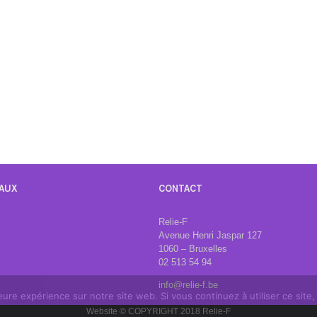
AUX
CONTACT
Relie-F
Avenue Henri Jaspar 127
1060 – Bruxelles
02 513 54 94
info@relie-f.be
leure expérience sur notre site web. Si vous continuez à utiliser ce sit
Website © COPYRIGHT 2018 Relie-F