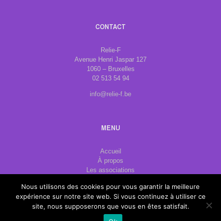
CONTACT
Relie-F
Avenue Henri Jaspar 127
1060 – Bruxelles
02 513 54 94
info@relie-f.be
MENU
Accueil
À propos
Les associations
Formations
Nous utilisons des cookies pour vous garantir la meilleure
Publications
expérience sur notre site web. Si vous continuez à utiliser ce
Contact
site, nous supposerons que vous en êtes satisfait.